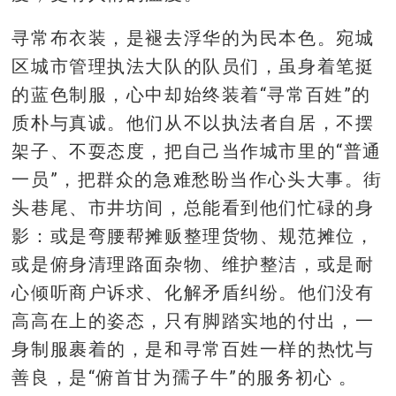
寻常布衣装，是褪去浮华的为民本色。宛城
区城市管理执法大队的队员们，虽身着笔挺
的蓝色制服，心中却始终装着“寻常百姓”的
质朴与真诚。他们从不以执法者自居，不摆
架子、不耍态度，把自己当作城市里的“普通
一员”，把群众的急难愁盼当作心头大事。街
头巷尾、市井坊间，总能看到他们忙碌的身
影：或是弯腰帮摊贩整理货物、规范摊位，
或是俯身清理路面杂物、维护整洁，或是耐
心倾听商户诉求、化解矛盾纠纷。他们没有
高高在上的姿态，只有脚踏实地的付出，一
身制服裹着的，是和寻常百姓一样的热忱与
善良，是“俯首甘为孺子牛”的服务初心 。