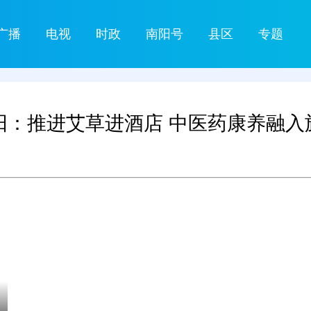
广播
电视
时政
南阳号
县区
专题
阳：推进艾草进酒店 中医药康养融入