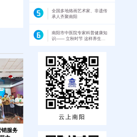
全国多地烙画艺术家、非遗传
承人齐聚南阳
南阳市中医院专家科普健康知
识—— 立秋时节 这样养生才
能更健康
云上南阳
营销服务