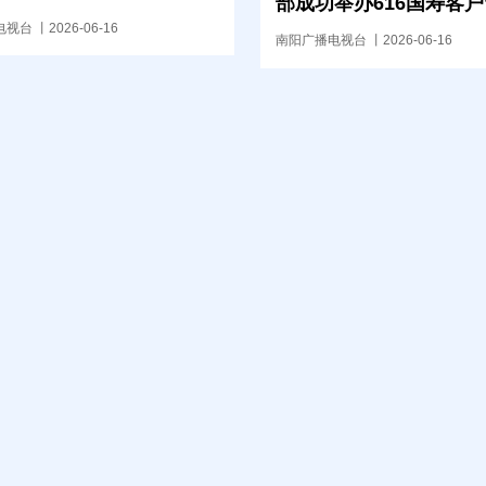
部成功举办616国寿客
活动 传承艾草文化 践
台 丨2026-06-16
南阳广播电视台 丨2026-06-16
担当