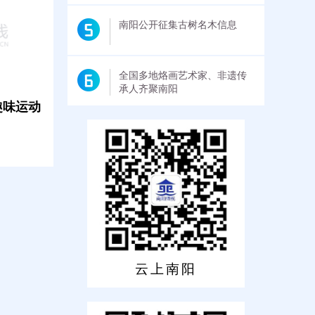
利
南阳公开征集古树名木信息
全国多地烙画艺术家、非遗传
承人齐聚南阳
趣味运动
云上南阳