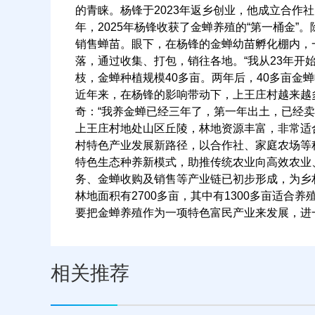
的青睐。杨锋于2023年返乡创业，他成立合作
年，2025年杨锋收获了金蝉养殖的“第一桶金
销售蝉苗。眼下，在杨锋的金蝉幼苗孵化棚内，
落，通过收集、打包，销往各地。“我从23年开
枝，金蝉种植规模40多亩。两年后，40多亩金蝉
近年来，在杨锋的影响带动下，上王庄村越来越
奇：“我养金蝉已经三年了，第一年出土，已经卖
上王庄村地处山区丘陵，林地资源丰富，非常适
村特色产业发展新路径，以合作社、家庭农场等种
特色生态种养新模式，助推传统农业向高效农业
务、金蝉收购及销售等产业链已初步形成，为乡
林地面积有2700多亩，其中有1300多亩适合
要把金蝉养殖作为一项特色富民产业来发展，进
相关推荐