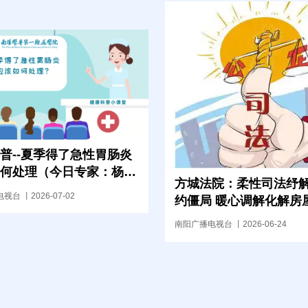
普--夏季得了急性胃肠炎
何处理（今日专家：杨敬
方城法院：柔性司法纾
台 丨2026-07-02
约僵局 暖心调解化解房屋买卖
主任）
纠纷
南阳广播电视台 丨2026-06-24