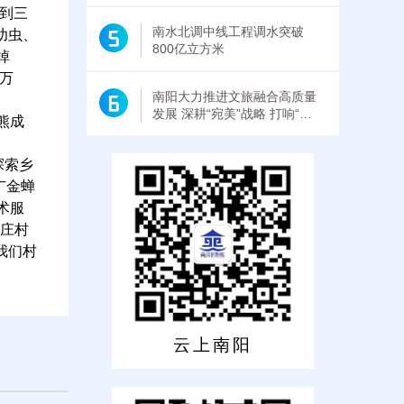
两到三
南水北调中线工程调水突破
幼虫、
800亿立方米
掉
0万
南阳大力推进文旅融合高质量
发展 深耕“宛美”战略 打响“三
熊成
顾”品牌
探索乡
广金蝉
术服
王庄村
我们村
云上南阳