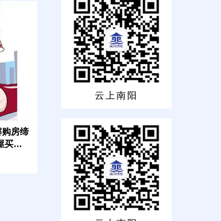
云上南阳
解购房缔