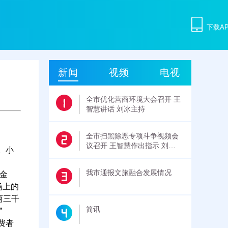
下载A
新闻
视频
电视
全市优化营商环境大会召开 王
智慧讲话 刘冰主持
全市扫黑除恶专项斗争视频会
议召开 王智慧作出指示 刘大
。小
全出席并讲话
我市通报文旅融合发展情况
金
场上的
两三千
简讯
”
费者