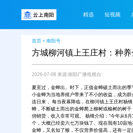
精选
短视频
首页
>
南阳号
方城柳河镇上王庄村：种养
2026-07-08 来源:南阳广播电视台
夏至过，金蝉出。时下，正值金蝉破土而出的季
小金蝉为当地养殖户带来了不小的收益，成为群
连日来， 每当夜幕降临，在柳河镇上王庄村杨
蝉，不断破土而出的金蝉爬上柳树或榆树的树干
俏销货，收入非常可观。 杨锋介绍：“今年从6
个，大概已经卖六七万块钱了。现在我有10亩地
金蝉，又名知了猴，不仅营养价值高，还有一定