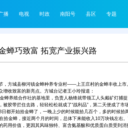
广播
电视
时政
南阳号
县区
专题
金蝉巧致富 拓宽产业振兴路
节，方城县柳河镇金蝉种养专业村——上王庄村的金蝉丰收上市
众增收致富的新亮点。方城台记者王小玲报道：
锋金蝉养殖合作社的基地里，负责人杨锋就带领工人头戴矿灯捕捉
，被胶带拦住去路，轻轻松松就成了“战利品”，第二天便成了市
月3日都开始拾金蝉了，一晚上少的时候能拾几百个，多的时候拾
在拾金蝉，接近两个月的时间，总体下来能收入10万块钱左右。
的药用价值，更因其风味独特、富含氨基酸和优质蛋白质受到消