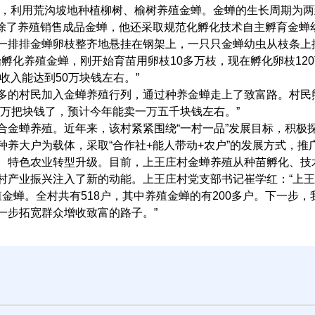
社，利用荒沟坡地种植柳树、榆树养殖金蝉。金蝉的生长周期为
”。除了养殖销售成品金蝉，他还采取规范化孵化技术自主孵育金蝉
一排排金蝉卵枝整齐地悬挂在钢架上，一只只金蝉幼虫从枝条上
始孵化养殖金蝉，刚开始育苗用卵枝10多万枝，现在孵化卵枝12
收入能达到50万块钱左右。”
多的村民加入金蝉养殖行列，通过种养金蝉走上了致富路。村民
万把块钱了，预计今年能卖一万五千块钱左右。”
合金蝉养殖。近年来，该村紧紧围绕“一村一品”发展目标，积极
养大户为载体，采取“合作社+能人带动+农户”的发展方式，推
、特色农业转型升级。目前，上王庄村金蝉养殖从种苗孵化、技
村产业振兴注入了新的动能。上王庄村党支部书记崔学红：“上
养殖金蝉。全村共有518户，其中养殖金蝉的有200多户。下一步，
一步拓宽群众增收致富的路子。”