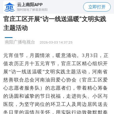
云上南阳APP
立即打开
随时随地了解最新南阳
官庄工区开展“访一线送温暖”文明实践
主题活动
南阳广播电视台
2026-03-03 14:37:25
元宵佳节，月圆情浓，暖意涌动。
3月3日，正
值农历正月十五元宵节，官庄工区精心组织开
展“访一线送温暖”文明实践主题活动，河南省
慈善联合总会河南油田爱心协会（官庄工区爱
心志愿者服务队）的志愿者们，带着精心筹备
的汤圆和诚挚的节日祝福，走进街头
、小区
与
医院
，为坚守岗位的环卫工人及周边居民送去
冬日里的温情与关怀，用实际行动致敬默默奉