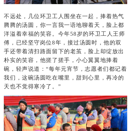
不远处，几位环卫工人围坐在一起，捧着热气
腾腾的汤圆，你一言我一语地聊着天，脸上都
洋溢着幸福的笑容。今年
58岁的环卫工人王师
傅，已经坚守岗位8年，接过汤圆时，他的双
手还带着清扫路面留下的
老
茧，脸上却绽放出
朴实的笑容，他搓了搓手，小心翼翼地捧着
碗，轻声说道：
“每年元宵节，志愿者们都记着
我们，这碗汤圆吃在嘴里，甜到心里，再冷的
天也不觉得寒冷了。”