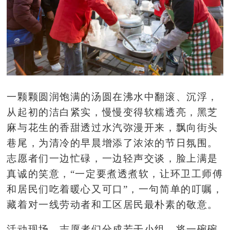
一颗颗圆润饱满的汤圆在沸水中翻滚、沉浮，
从起初的洁白紧实，慢慢变得软糯透亮，黑芝
麻与花生的香甜透过水汽弥漫开来，飘向街头
巷尾，为清冷的早晨增添了浓浓的节日氛围。
志愿者们一边忙碌，一边轻声交谈，脸上满是
真诚的笑意，
“一定要煮透煮软，让环卫工师傅
和居民们吃着暖心又可口”，一句简单的叮嘱，
藏着对一线劳动者和工区居民最朴素的敬意。
活动现场，志愿者们分成若干小组，将一碗碗