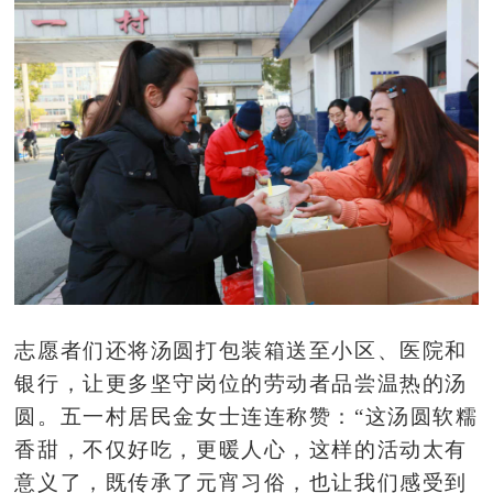
志愿者们还将
汤圆
打包装箱送至小区、医院和
银行
，
让更多坚守岗位的劳动者
品尝
温热的
汤
圆
。五一村居民金女士
连连称赞：
“这汤圆软糯
香甜，不仅好吃，更暖人心，这样的活动太有
意义了，既传承了元宵习俗，也让我们感受到