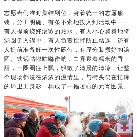
志愿者们准时集结到位，身着统一的志愿服
装，分工明确、有条不紊地投入到活动中
——
有人提前烧好滚烫的热水，有人小心翼翼地将
汤圆倒入锅中，有人负责搅拌防止粘连，还有
人提前准备好一次性碗勺，有序分装煮好的汤
圆。铁锅咕嘟咕嘟作响，白雾裹着糯米的香
甜，一圈圈往上飘，驱散了清晨的清冷，让整
个现场都浸在浓浓的温情里，与街头仍在忙碌
的环卫工身影，构成了一幅暖心的元宵图景。