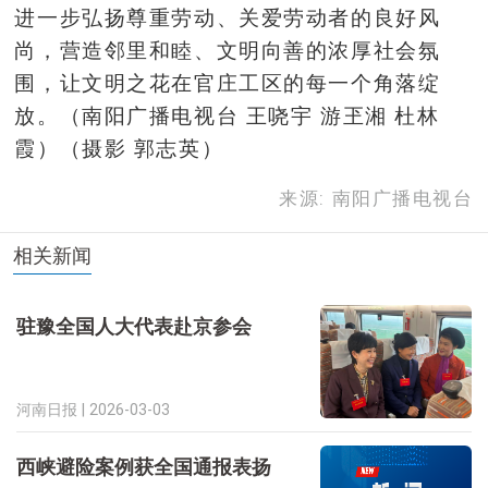
进一步弘扬尊重劳动、关爱劳动者的良好风
尚，营造邻里和睦、文明向善的浓厚社会氛
围，让文明之花在官庄工区的每一个角落绽
放。
（
南阳广播电视台
王哓宇
游玊湘
杜林
霞
）
（摄影
郭志英）
来源: 南阳广播电视台
相关新闻
驻豫全国人大代表赴京参会
河南日报 |
2026-03-03
西峡避险案例获全国通报表扬