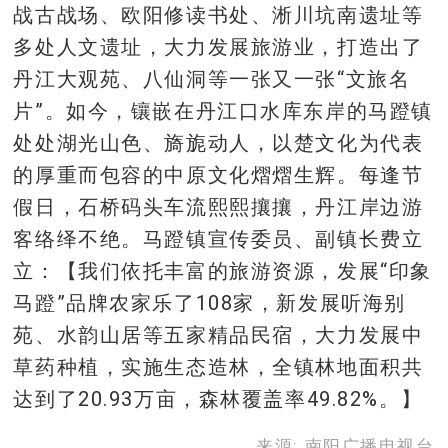
战古战场、欧阳修读书处、淅川坑南遗址等
多处人文遗址，大力发展旅游业，打造出了
丹江大观苑、八仙洞等一张又一张“文旅名
片”。如今，镶嵌在丹江口水库东岸的马蹬镇
处处湖光山色、旖旎动人，以楚文化为代表
的厚重而包容的中原文化熠熠生辉。每逢节
假日，石桥码头车流熙熙攘攘，丹江岸边游
客络绎不绝。马蹬镇宣传委员、副镇长费立
立：【我们依托丰富的旅游资源，发展“印象
马蹬”品牌农家乐了108家，新发展听海别
苑、水韵山居等五家精品民宿，大力发展中
草药种植，实施生态造林，全镇林地面积共
达到了20.93万亩，森林覆盖率49.82%。】
来源: 南阳广播电视台