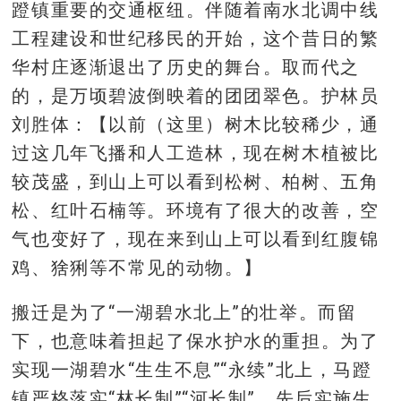
蹬镇重要的交通枢纽。伴随着南水北调中线
工程建设和世纪移民的开始，这个昔日的繁
华村庄逐渐退出了历史的舞台。取而代之
的，是万顷碧波倒映着的团团翠色。护林员
刘胜体：【以前（这里）树木比较稀少，通
过这几年飞播和人工造林，现在树木植被比
较茂盛，到山上可以看到松树、柏树、五角
松、红叶石楠等。环境有了很大的改善，空
气也变好了，现在来到山上可以看到红腹锦
鸡、猞猁等不常见的动物。】
搬迁是为了“一湖碧水北上”的壮举。而留
下，也意味着担起了保水护水的重担。为了
实现一湖碧水“生生不息”“永续”北上，马蹬
镇严格落实“林长制”“河长制”，先后实施生