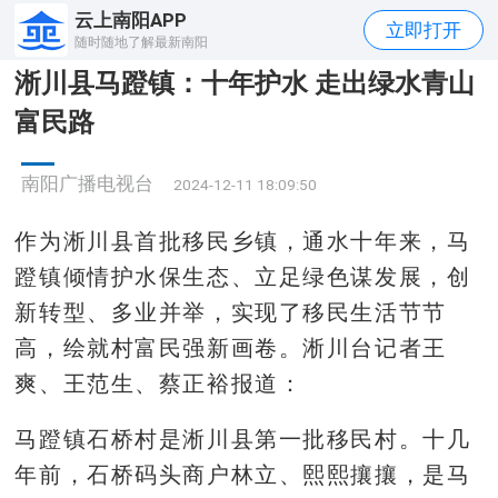
云上南阳APP
立即打开
随时随地了解最新南阳
淅川县马蹬镇：十年护水 走出绿水青山
富民路
南阳广播电视台
2024-12-11 18:09:50
作为淅川县首批移民乡镇，通水十年来，马
蹬镇倾情护水保生态、立足绿色谋发展，创
新转型、多业并举，实现了移民生活节节
高，绘就村富民强新画卷。淅川台记者王
爽、王范生、蔡正裕报道：
马蹬镇石桥村是淅川县第一批移民村。十几
年前，石桥码头商户林立、熙熙攘攘，是马