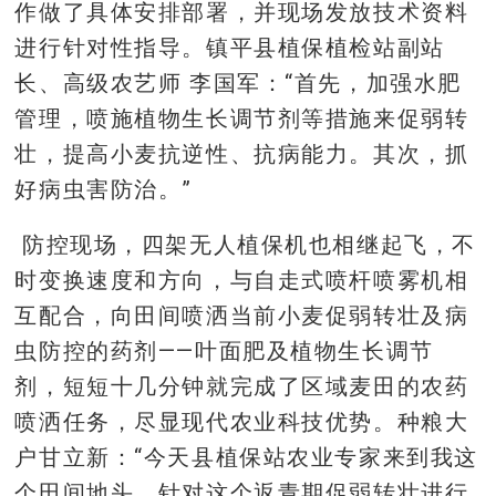
作做了具体安排部署，并现场发放技术资料
进行针对性指导。镇平县植保植检站副站
长、高级农艺师 李国军：“首先，加强水肥
管理，喷施植物生长调节剂等措施来促弱转
壮，提高小麦抗逆性、抗病能力。其次，抓
好病虫害防治。”
防控现场，四架无人植保机也相继起飞，不
时变换速度和方向，与自走式喷杆喷雾机相
互配合，向田间喷洒当前小麦促弱转壮及病
虫防控的药剂——叶面肥及植物生长调节
剂，短短十几分钟就完成了区域麦田的农药
喷洒任务，尽显现代农业科技优势。种粮大
户甘立新：“今天县植保站农业专家来到我这
个田间地头，针对这个返青期促弱转壮进行