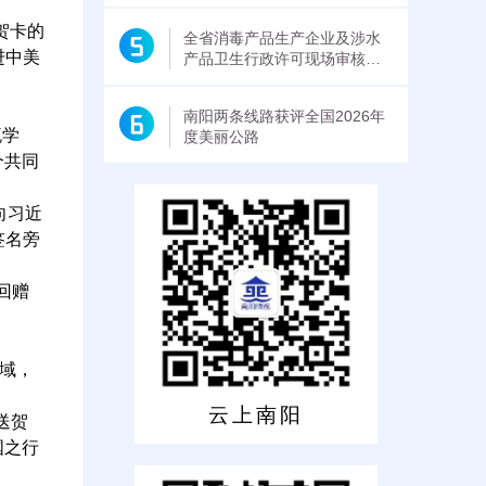
贺卡的
全省消毒产品生产企业及涉水
进中美
产品卫生行政许可现场审核培
训班在南阳开班
南阳两条线路获评全国2026年
流学
度美丽公路
个共同
向习近
签名旁
回赠
域，
云上南阳
送贺
国之行