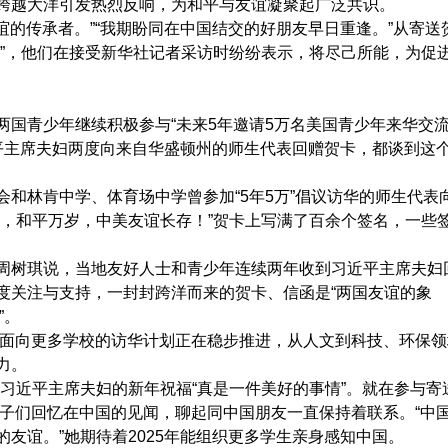
越大洋引发热烈反响，为和平与友谊凝聚起广泛共识。
的传承者。”“我期盼同在中国结交的好朋友早日重逢。”从寄送
友”，他们在接受新华社记者采访时纷纷表示，将尽己所能，为促
青少年继续积极参与“未来5年邀请5万名美国青少年来华交
近平主席夫妇两度向来自华盛顿州的师生代表回赠贺卡，都谈到这
林肯中学、体育场中学曾参加“5年5万”倡议访华的师生代表
年，和平万岁，中美友谊长存！”贺卡上写满了百余个签名，一些
树琪说，当地友好人士和青少年连续两年收到习近平主席夫妇
度关注与支持，一封封跨洋而来的贺卡、信函是“两国友谊的象
”。
面向更多学校的访华计划正在稳步推进，从人文到科技、环保领
力。
近平主席夫妇的新年祝福“真是一件美好的事情”。就在参与寄
孩子们回忆在中国的见闻，聊起同中国朋友一直保持着联系。“中
友谊。”她期待着2025年能组织更多学生亲身感知中国。