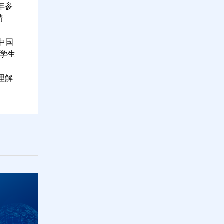
年参
精
中国
的学生
理解