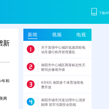
下载A
新闻
视频
电视
赠新
关于加强中心城区低速四轮电
动车通行秩序管理通告
南阳市中心城区两座标志性天
桥同步修缮升级
少年和
8月8日 南阳多个体育场馆免
费开放
美两
南阳市城市河道治理中心清淤
除障 筑牢汛期安全防线