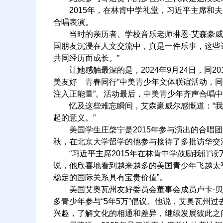
2015年，在林肯中学礼堂，习近平主席和夫
合唱表演。
当时的亲历者、学校音乐老师琳恩·艾森豪威尔
国朋友沉浸在人文交流中，真是一件乐事，这些
共同经历而成长。”
让她感触最深的是，2024年9月24日，同2
美友好 青春同行”中美青少年文体联谊活动，
注入正能量”。活动最后，中美青少年齐声合唱
忆及这些难忘瞬间，艾森豪威尔感慨道：“我
起的意义。”
美国学生庄棨宁是2015年参与演出的合唱团成
秋，在北京大学留学的他参与接待了多批访华交
“习近平主席2015年在林肯中学鼓励我们‘读
说，他欣喜地看到越来越多的美国青少年飞越太平
稳定的国际关系具有宝贵价值”。
美国艾奥瓦州友好委员会董事会成员卢卡·贝
多青少年参与“5年5万”倡议。他说，艾奥瓦州
兴趣，了解文化的相通和差异，继续发展彼此之