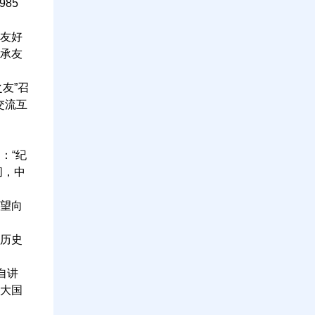
85
友好
传承友
友”召
交流互
：“纪
间，中
希望向
历史
自讲
个大国