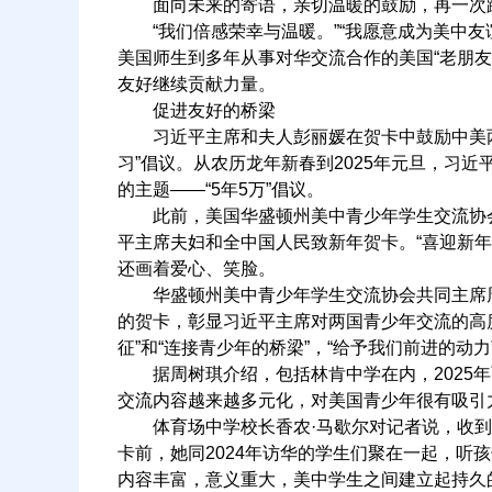
面向未来的寄语，亲切温暖的鼓励，再一次跨
“我们倍感荣幸与温暖。”“我愿意成为美中友谊
美国师生到多年从事对华交流合作的美国“老朋
友好继续贡献力量。
促进友好的桥梁
习近平主席和夫人彭丽媛在贺卡中鼓励中美两国
习”倡议。从农历龙年新春到2025年元旦，习
的主题——“5年5万”倡议。
此前，美国华盛顿州美中青少年学生交流协会和
平主席夫妇和全中国人民致新年贺卡。“喜迎新
还画着爱心、笑脸。
华盛顿州美中青少年学生交流协会共同主席周
的贺卡，彰显习近平主席对两国青少年交流的高
征”和“连接青少年的桥梁”，“给予我们前进的动力
据周树琪介绍，包括林肯中学在内，2025年
交流内容越来越多元化，对美国青少年很有吸引
体育场中学校长香农·马歇尔对记者说，收到习
卡前，她同2024年访华的学生们聚在一起，听
内容丰富，意义重大，美中学生之间建立起持久的