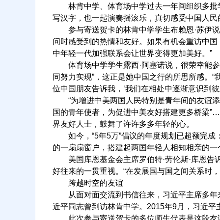
林肯中学、体育场中学过去一年间组织多批学生
写汉字，也一起演奏摇滚乐，真切感受中国人民
参与寄送贺卡的林肯中学学生布赖恩·苏伊说
问时感受到的热情和友好。如果有机会重访中国
中年轻一代加强联系会让世界变得更加美好。”
体育场中学学生露西·阿塞诺说，很荣幸能参与
同努力实现”，这正是她中国之行的所思所感。
位中国朋友告诉我，‘我们在相处中逐渐意识到彼
“为增进中美两国人民特别是青年间的友谊添砖
国的青年使者，为促进中美友好搭建更多桥梁”
界友好人士，鼓舞了许许多多年轻的心。
如今，“5年5万”倡议的年度规划已超额完成：
的一扇扇窗户，搭建起两国年轻人相知相亲的一
美国库恩基金会主席罗伯特·劳伦斯·库恩告诉
好往来的一贯重视。“在发展国与国之间关系时，
跨越时空的友谊
从面对面交流到书信往来，习近平主席多年来同
近平同志曾到访林肯中学。2015年9月，习近
此次参与寄送贺卡的多位师生代表是这段友谊