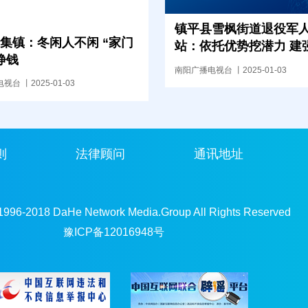
镇平县雪枫街道退役军
集镇：冬闲人不闲 “家门
站：依托优势挖潜力 建
挣钱
服务站
南阳广播电视台 丨2025-01-03
台 丨2025-01-03
则
法律顾问
通讯地址
 1996-2018 DaHe Network Media.Group All Rights Reserved
豫ICP备12016948号