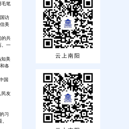
用毛笔
国访
相信美
们的共
历。一
云上南阳
熟知美
年和各
中国
人民友
的习
看。