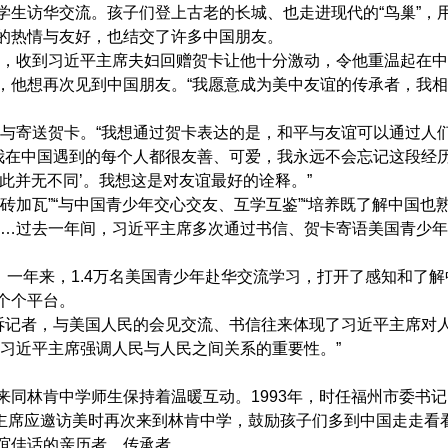
访华交流。孩子们登上古老的长城、也走进现代的“鸟巢”，
的热情与友好，也结交了许多中国朋友。
，收到习近平主席夫妇回赠贺卡让他十分激动，令他重温起在中
，他想再次见到中国朋友。“我愿意成为美中友谊的传承者，我
寄送贺卡。“我想通过贺卡表达的是，和平与友谊可以通过人
“我在中国遇到的每个人都很友善、可爱，我永远不会忘记这段经
此并无不同’。我想这是对友谊最好的诠释。”
加瓦”“与中国青少年交心交友、互学互鉴”“培养既了解中国也
……过去一年间，习近平主席多次通过书信、贺卡寄语美国青少
一年来，1.4万名美国青少年赴华交流学习，打开了感知和了解
个个平台。
记者，与美国人民的会见交流、书信往来体现了习近平主席对
习近平主席强调人民与人民之间关系的重要性。”
林肯中学师生保持着温暖互动。1993年，时任福州市委书记
平主席应邀访美时再次来到林肯中学，鼓励孩子们多到中国走走看
佳话的亲历者、传承者。