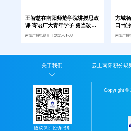
王智慧在南阳师范学院讲授思政
方城杨
课 寄语广大青年学子 勇当改革
口”忙
弄潮儿 争做挺膺奋斗者 在中国
南阳广播电视台 丨2025-01-03
南阳广播电视
式现代化南阳实践中书写青春华
章
关于我们
云上南阳积分规
Copyright ©
版权保护投诉指引