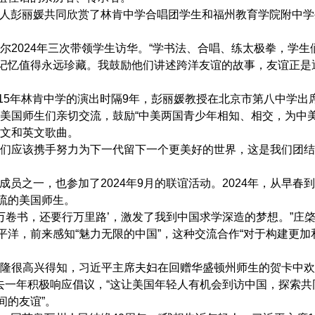
人彭丽媛共同欣赏了林肯中学合唱团学生和福州教育学院附中学
2024年三次带领学生访华。“学书法、合唱、练太极拳，学生
记忆值得永远珍藏。我鼓励他们讲述跨洋友谊的故事，友谊正是
015年林肯中学的演出时隔9年，彭丽媛教授在北京市第八中学出席
同美国师生们亲切交流，鼓励“中美两国青少年相知、相交，为中
中文和英文歌曲。
们应该携手努力为下一代留下一个更美好的世界，这是我们团结
员之一，也参加了2024年9月的联谊活动。2024年，从早春
流的美国师生。
万卷书，还要行万里路’，激发了我到中国求学深造的梦想。”庄
洋，前来感知“魅力无限的中国”，这种交流合作“对于构建更加
隆很高兴得知，习近平主席夫妇在回赠华盛顿州师生的贺卡中欢
过去一年积极响应倡议，“这让美国年轻人有机会到访中国，探索共
间的友谊”。