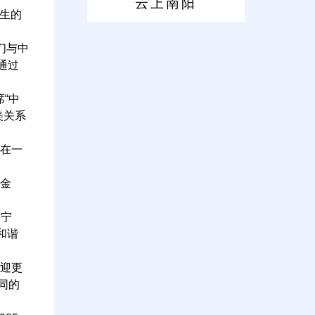
云上南阳
生的
们与中
通过
“中
美关系
在一
到金
棨宁
和谐
迎更
同的