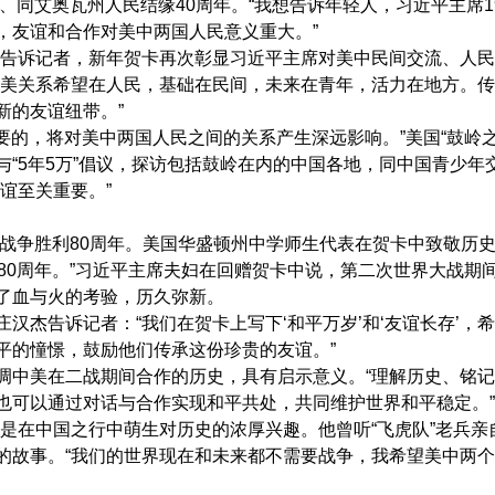
同艾奥瓦州人民结缘40周年。“我想告诉年轻人，习近平主席19
，友谊和合作对美中两国人民意义重大。”
告诉记者，新年贺卡再次彰显习近平主席对美中民间交流、人民
中美关系希望在人民，基础在民间，未来在青年，活力在地方。
新的友谊纽带。”
要的，将对美中两国人民之间的关系产生深远影响。”美国“鼓岭之
“5年5万”倡议，探访包括鼓岭在内的中国各地，同中国青少年
谊至关重要。”
战争胜利80周年。美国华盛顿州中学师生代表在贺卡中致敬历史
80周年。”习近平主席夫妇在回赠贺卡中说，第二次世界大战期
了血与火的考验，历久弥新。
告诉记者：“我们在贺卡上写下‘和平万岁’和‘友谊长存’，
平的憧憬，鼓励他们传承这份珍贵的友谊。”
中美在二战期间合作的历史，具有启示意义。“理解历史、铭记
也可以通过对话与合作实现和平共处，共同维护世界和平稳定。”
在中国之行中萌生对历史的浓厚兴趣。他曾听“飞虎队”老兵亲
的故事。“我们的世界现在和未来都不需要战争，我希望美中两