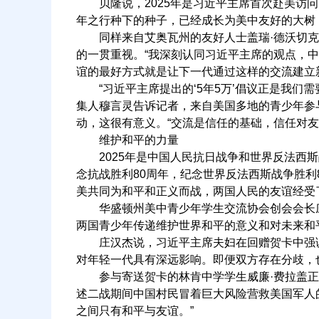
贝隆说，2025年是习近平主席首次赴美访问、
年之行种下的种子，已经成长为美中友好的大树
同样来自艾奥瓦州的友好人士盖瑞·德沃切克
的一贯重视。“我深刻认同习近平主席的观点，
谊的最好方式就是让下一代通过这样的交流建立
“习近平主席提出的‘5年5万’倡议正是我们需
集人穆言灵告诉记者，来自美国多地的青少年参与
动，这很有意义。“交流是信任的基础，信任对友
维护和平的力量
2025年是中国人民抗日战争和世界反法西斯
念抗战胜利80周年，纪念世界反法西斯战争胜利
美共同为和平和正义而战，两国人民的友谊经受
华盛顿州美中青少年学生交流协会创会会长庄汉杰
两国青少年传递维护世界和平的意义和对未来和
庄汉杰说，习近平主席夫妇在回赠贺卡中强调
对年轻一代具有深远影响。即便双方存在分歧，
参与寄送贺卡的林肯中学学生威廉·费拉盖正是
述二战期间中国村民冒着巨大风险营救美国军人
之间只有和平与友谊。”