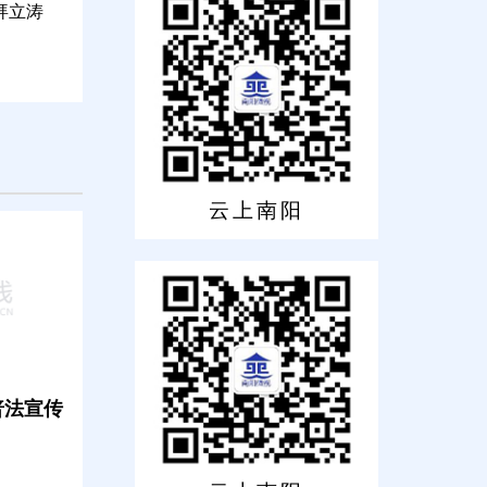
拜立涛
云上南阳
普法宣传