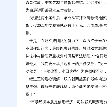
该笔借款，更拖欠22年度货款未结。2025年
为由起诉田某要求支付货款。
受理这两个案件后，承办法官拜立涛敏锐地察
货，仅
2022年交易额就达数十万元。若简单地
带。
于是，在拜立涛团队的努力下，双方终于坐在
不愿作出让步，最终以失败告终。针对双方激烈
从法律与情理双重视角对田某释法明理：“合同
嫁他人，我们更应承担起相应的责任义务。”另一
动侯某：“老侯你看，小田这些年为你创收不少，
经过三轮耐心调解，双方就两起案件最终均达
息主张。调解书签署现场，两位商界老友握手言
货！”
“市场经济本质是信用经济，司法裁判既要定分