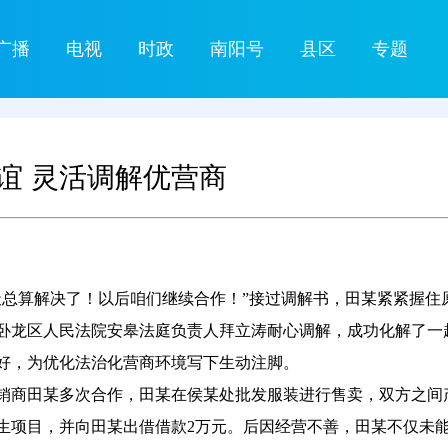
广播
电视
时政
南阳号
县区
专题
谊 灵活调解优营商
总算解决了！以后咱们继续合作！”接过调解书，田某紧紧握住
卧龙区人民法院安皋法庭负责人拜立涛耐心调解，成功化解了一
好，为优化法治化营商环境写下生动注脚。
经销商田某多次合作，田某在侯某处批发服装进行售卖，双方之间
养生项目，并向田某出借借款2万元。后因经营不善，田某不仅未