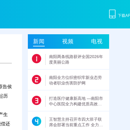
下载A
新闻
视频
电视
南阳两条线路获评全国2026年
度美丽公路
南阳全方位织密织牢新业态劳
动者职业伤害防护网
原告侯
起历
打造医疗健康新高地 —南阳市
中心医院全力构建优质高效医
疗服务新体系
产生
王智慧主持召开市四大班子联
能偿还
席会部署当前重点工作 全力以