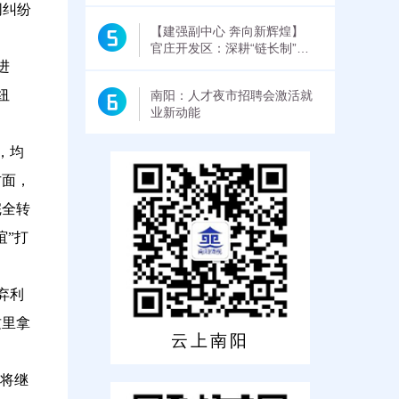
赴争政策抓项目拼发展 持之
同纠纷
以恒守底线保稳定强党建 刘冰
【建强副中心 奔向新辉煌】
出席
官庄开发区：深耕“链长制”激
活新质生产力
进
纽
南阳：人才夜市招聘会激活就
业新动能
，均
方面，
完全转
谊”打
弃利
这里拿
云上南阳
们将继