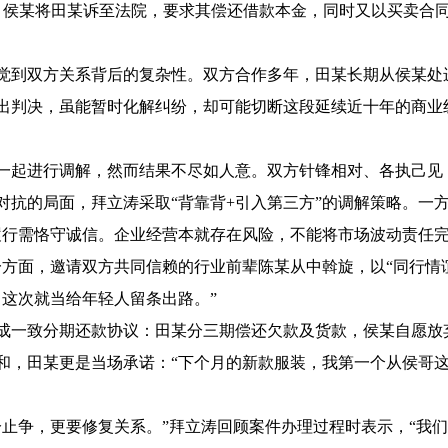
6月，侯某将田某诉至法院，要求其偿还借款本金，同时又以买卖合
觉到双方关系背后的复杂性。双方合作多年，田某长期从侯某处
作出判决，虽能暂时化解纠纷，却可能切断这段延续近十年的商业
一起进行调解，然而结果不尽如人意。双方针锋相对、各执己见
对抗的局面，拜立涛采取
“背靠背+引入第三方”的调解策略。一
履行需恪守诚信。企业经营本就存在风险，不能将市场波动责任
方面，邀请双方共同信赖的行业前辈陈某从中斡旋，以“同行情
这次就当给年轻人留条出路。”
成一致分期还款协议：田某分三期偿还欠款及货款，侯某自愿放
和，田某更是当场承诺：
“下个月的新款服装，我第一个从侯哥
止争，更要修复关系。”拜立涛回顾案件办理过程时表示，“我